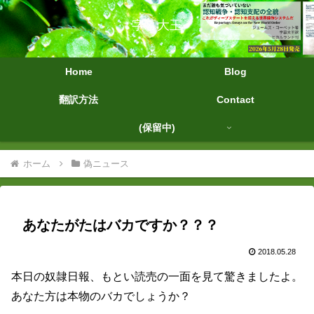
字幕大王
Home
Blog
翻訳方法
Contact
(保留中)
ホーム
偽ニュース
あなたがたはバカですか？？？
2018.05.28
本日の奴隷日報、もとい読売の一面を見て驚きましたよ。
あなた方は本物のバカでしょうか？