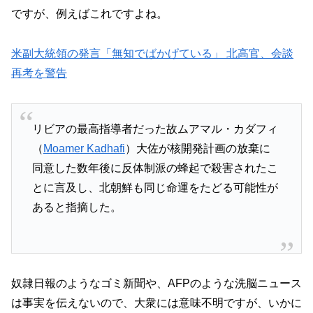
ですが、例えばこれですよね。
米副大統領の発言「無知でばかげている」 北高官、会談
再考を警告
リビアの最高指導者だった故ムアマル・カダフィ
（
Moamer Kadhafi
）大佐が核開発計画の放棄に
同意した数年後に反体制派の蜂起で殺害されたこ
とに言及し、北朝鮮も同じ命運をたどる可能性が
あると指摘した。
奴隷日報のようなゴミ新聞や、AFPのような洗脳ニュース
は事実を伝えないので、大衆には意味不明ですが、いかに