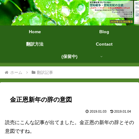
字幕大王
Home
Blog
翻訳方法
Contact
(保留中)
ホーム
翻訳記事
金正恩新年の辞の意図
2019.01.03
2019.01.04
読売にこんな記事が出てました。金正恩の新年の辞とその
意図ですね。