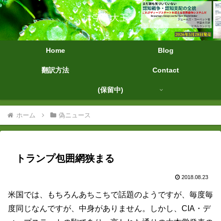
字幕大王
Home
Blog
翻訳方法
Contact
(保留中)
ホーム
偽ニュース
トランプ包囲網狭まる
2018.08.23
米国では、もちろんあちこちで話題のようですが、毎度毎
度同じなんですが、中身がありません。しかし、CIA・デ