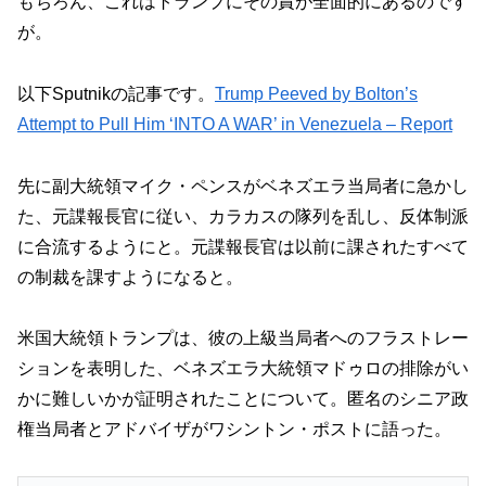
もちろん、これはトランプにその責が全面的にあるのです
が。
以下Sputnikの記事です。
Trump Peeved by Bolton’s
Attempt to Pull Him ‘INTO A WAR’ in Venezuela – Report
先に副大統領マイク・ペンスがベネズエラ当局者に急かし
た、元諜報長官に従い、カラカスの隊列を乱し、反体制派
に合流するようにと。元諜報長官は以前に課されたすべて
の制裁を課すようになると。
米国大統領トランプは、彼の上級当局者へのフラストレー
ションを表明した、ベネズエラ大統領マドゥロの排除がい
かに難しいかが証明されたことについて。匿名のシニア政
権当局者とアドバイザがワシントン・ポストに語った。