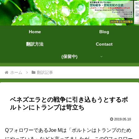
字幕大王
Home
Blog
翻訳方法
Contact
(保留中)
ホーム
翻訳記事
ベネズエラとの戦争に引き込もうとするボ
ルトンにトランプは苛立ち
2019.05.10
QフォロワーであるJoe Mは「ボルトンはトランプのため
にやっている」などと言ってましたが、このQフォロワー