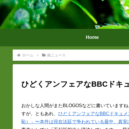
Home
ホーム
偽ニュース
ひどくアンフェアなBBCドキ
おかしな人間がまたBLOGOSなどに書いています
すが、ともあれ、
ひどくアンフェアなBBCドキュメンタリ
恥）」〜本件は現在法廷で争われている最中、真実