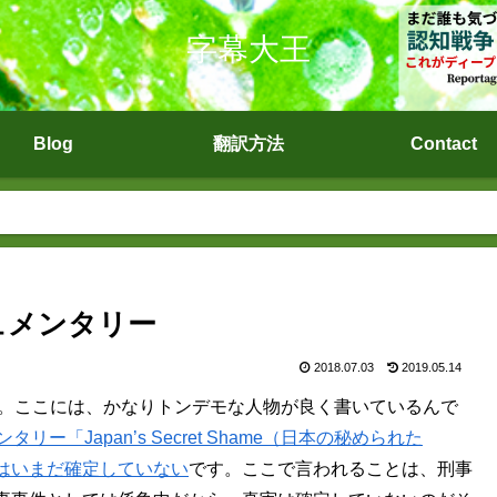
字幕大王
Blog
翻訳方法
Contact
ュメンタリー
2018.07.03
2019.05.14
ね。ここには、かなりトンデモな人物が良く書いているんで
ー「Japan’s Secret Shame（日本の秘められた
はいまだ確定していない
です。ここで言われることは、刑事