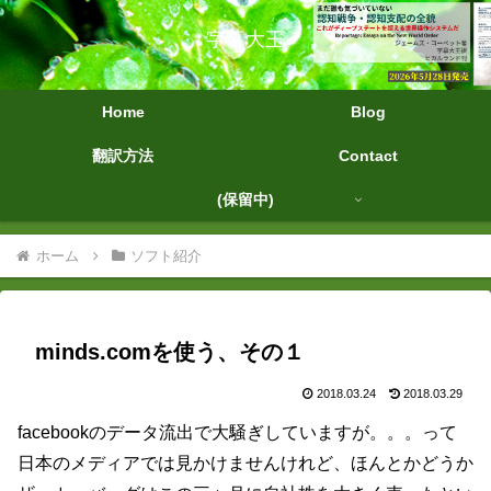
字幕大王
Home
Blog
翻訳方法
Contact
(保留中)
ホーム
ソフト紹介
minds.comを使う、その１
2018.03.24
2018.03.29
facebookのデータ流出で大騒ぎしていますが。。。って
日本のメディアでは見かけませんけれど、ほんとかどうか