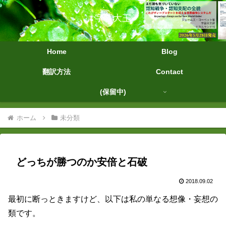
字幕大王
Home
Blog
翻訳方法
Contact
(保留中)
ホーム
未分類
どっちが勝つのか安倍と石破
2018.09.02
最初に断っときますけど、以下は私の単なる想像・妄想の
類です。