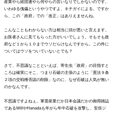
産業やら経団連やら何やらの言いなりでしかないのです。
いわゆる傀儡というやつですよ、キチガイによる。ですか
ら、この「政府」での「改正」はありえませんね。
こんなこともわからない方は相当に頭が悪いと言えます。
お医者さんに見てもらった方がいいでしょう。そもそも政
府など１から１０までウソだらけなんですから。この件に
ついてはウソをついていないとでも？
さて、不思議なことといえば、寄生虫「政府」の目指すと
ころは確実にそこ、つまり石破の主張のように「憲法９条
２項の交戦権否認の削除」なのに、なぜ石破は人気が無い
のかなんです。
不思議ですよねぇ。軍需産業だか日本会議だかの御用雑誌
であるWillやHanadaも年がら年中石破を攻撃し、安倍ジ