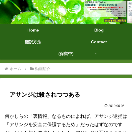
字幕大王
Home
Blog
翻訳方法
Contact
(保留中)
ホーム
動画紹介
アサンジは殺されつつある
2019.06.03
何かしらの「裏情報」なるものによれば、アサンジ逮捕は
「アサンジを安全に保護するため」だったはずなのです