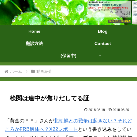
字幕大王
Home
Blog
翻訳方法
Contact
(保留中)
ホーム
動画紹介
検閲は連中が焦りだしてる証
2018.03.19
2018.03.20
「黄金の＊＊」さんが
北朝鮮との戦争は起きない？それど
ころかFRB解体へ？X22レポート
という書き込みをしてい