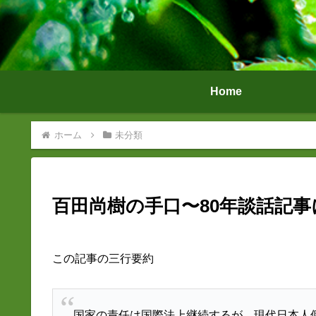
Home
ホーム
未分類
百田尚樹の手口〜80年談話記
この記事の三行要約
国家の責任は国際法上継続するが、現代日本人