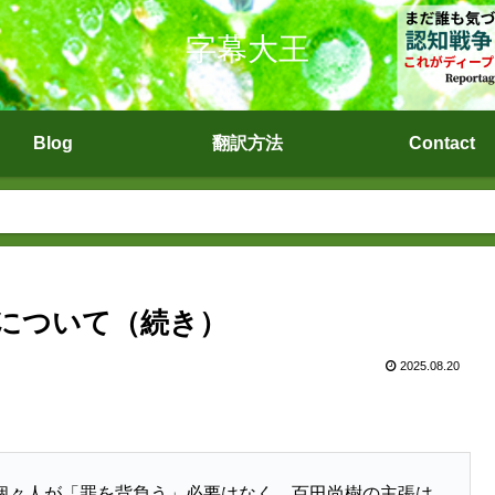
字幕大王
Blog
翻訳方法
Contact
事について（続き）
2025.08.20
個々人が「罪を背負う」必要はなく、百田尚樹の主張は