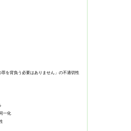
の罪を背負う必要はありません」の不適切性
る
の同一化
性