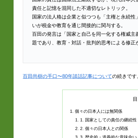
責任と記憶を混同した不適切なレトリック。
国家の法人格は企業と似つつも「主権と永続性
いが税金や教育を通じ間接的に関与する。
百田の発言は「国家と自己を同一化する権威主
題であり、教育・対話・批判的思考による修正
百田尚樹の手口〜80年談話記事について
の続きです
目
個々の日本人には無関係
1. 国家としての責任の継続性
2. 個々の日本人との関係
3. 歴史的・道義的な意味合い