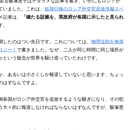
ある飯塚恵子はデタラメな記事を書き、いかにもロシアが
ていました。これは、
奴隷日報のロシア外交官追放洗脳スペ
メ記者は、
「確たる証拠を、英政府が各国に示したと見られ
す。
開したのはつい先日です。これについては、
物理法則を無視
ロジー！
で書きました。なぜ、二人が同じ時間に同じ場所が
かという疑念が世界を駆け巡っていたわけです。
か、あるいは小さくしか報道していないと思います、ちょっ
のはずなんですよ。
側各国がロシア外交官を追放するような騒ぎになり、その犯
う大々的に報道しなければならないはずなんですが、飯塚恵