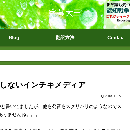
字幕大王
Blog
翻訳方法
Contact
道しないインチキメディア
2018.09.15
件と書いてましたが、他も発音もスクリパリのようなのでス
ありませんね。。。