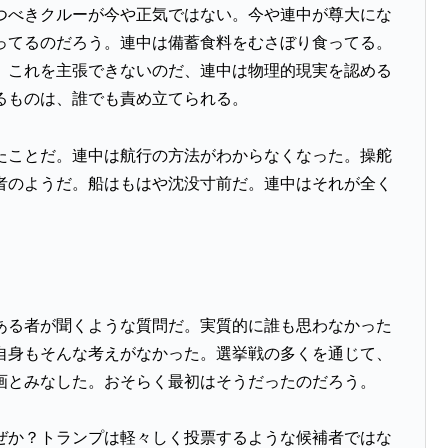
つべきクルーが今や正気ではない。今や連中が尊大にな
ってるのだろう。連中は備蓄食料をむさぼり食ってる。
。これを主張できないのだ、連中は物理的現実を認める
るものは、誰でも責め立てられる。
たことだ。連中は航行の方法がわからなくなった。操舵
者のようだ。船はもはや沈没寸前だ。連中はそれが全く
ある者が聞くような質問だ。実質的に誰も思わなかった
自身もそんな考えがなかった。選挙戦の多くを通じて、
画とみなした。おそらく最初はそうだったのだろう。
ぜか？トランプは軽々しく投票するような候補者ではな