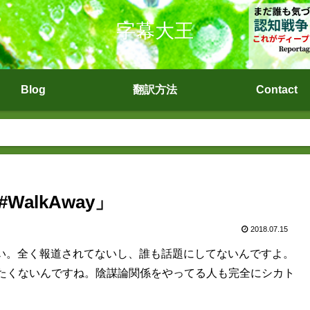
字幕大王
Blog
翻訳方法
Contact
alkAway」
2018.07.15
ださい。全く報道されてないし、誰も話題にしてないんですよ。
たくないんですね。陰謀論関係をやってる人も完全にシカト