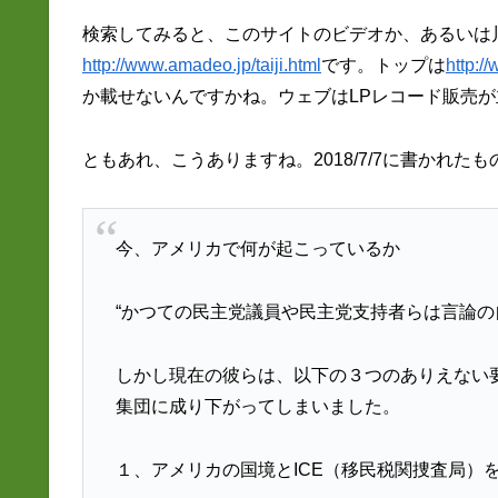
検索してみると、このサイトのビデオか、あるいは
http://www.amadeo.jp/taiji.html
です。トップは
http:/
か載せないんですかね。ウェブはLPレコード販売
ともあれ、こうありますね。2018/7/7に書かれた
今、アメリカで何が起こっているか
“かつての民主党議員や民主党支持者らは言論
しかし現在の彼らは、以下の３つのありえない
集団に成り下がってしまいました。
１、アメリカの国境とICE（移民税関捜査局）