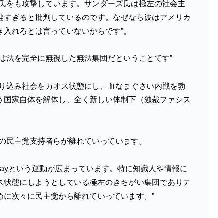
ズ氏をも攻撃しています。サンダーズ氏は極左の社会主
健すぎると批判しているのです。なぜなら彼はアメリカ
き入れろとは言っていないからです”。
は法を完全に無視した無法集団だということです”
送り込み社会をカオス状態にし、血なまぐさい内戦を勃
う国家自体を解体し、全く新しい体制下（独裁ファシス
くの民主党支持者らが離れていっています。
wayという運動が広まっています。特に知識人や情報に
ス状態にしようとしている極左のきちがい集団でありテ
めに次々に民主党から離れていっています。”