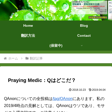
字幕大王
Home
Blog
翻訳方法
Contact
(保留中)
ホーム
翻訳記事
Praying Medic：Qはどこだ？
2018.10.23
2019.04.04
QAnonについての全投稿は
/tag/QAnon
にあります。私の
2019/4時点の見解としては、QAnonはウソであり、モサ