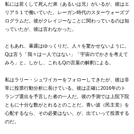
私には若くして死んだ弟（あるいは兄）がいるが、彼はエ
リア５１で働いていた。レーガン時代のスターウォーズプ
ログラムだ。彼がクレイジーなことに関わっているのは知
っていたが、彼は言わなかった。
ともあれ、暴露はゆっくりだ。人々を驚かせないように。
Qは言う「我々は一人ではない」「宇宙のでかさを考えて
みろ」と。しかし、これもQの言葉の解釈による。
私はラリー・シュワイカーをフォローしてきたが、彼は非
常に投票行動分析に長けている。彼は正確に2016年のト
ランプ選出を予言した者の一人だ。彼の予測では上院下院
ともに十分な数がとれるとのことだ。青い波（民主党）を
心配するなら、その必要はない。が、出ていって投票する
のだ。