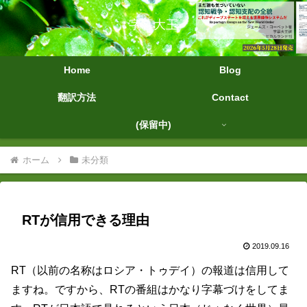
字幕大王
Home
Blog
翻訳方法
Contact
(保留中)
ホーム
未分類
RTが信用できる理由
2019.09.16
RT（以前の名称はロシア・トゥデイ）の報道は信用して
ますね。ですから、RTの番組はかなり字幕づけをしてま