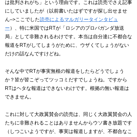
は批判されがち」という理由です。これは読売でさえ記事
にしていましたが（以前書いたはずですが探し出せませ
ん–>ここでした
読売によるマルガリータインタビュ
ー
）、特に米国ではRTが「ロシアのプロパガンダ放送
局」として非難されるわけです。本当は自分達に不都合な
報道をRTがしてしまうがために、ウザくてしょうがない
だけの話なんですけどね。
そんな中でRTが事実無根の報道をしたらどうでしょう
か？皆が皆こぞってツッコミだすでしょうね。ですから
RTはヘタな報道はできないわけです。根拠の無い報道は
できません。
これに対して大政翼賛会の読売は、同じく大政翼賛会の人
たちに非難されることはありませんからウソ書き放題です
（しつこいようですが、事実は報道しますが、不都合なこ