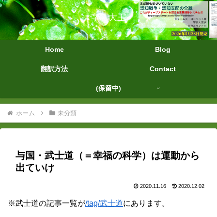
字幕大王
Home
Blog
翻訳方法
Contact
(保留中)
ホーム
未分類
与国・武士道（＝幸福の科学）は運動から
出ていけ
2020.11.16
2020.12.02
※武士道の記事一覧が
/tag/武士道
にあります。