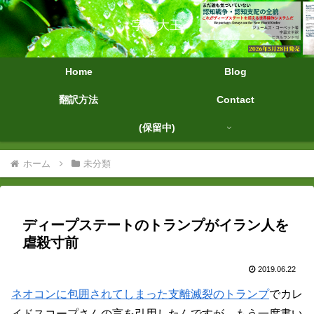
字幕大王
Home
Blog
翻訳方法
Contact
(保留中)
ホーム
未分類
ディープステートのトランプがイラン人を
虐殺寸前
2019.06.22
ネオコンに包囲されてしまった支離滅裂のトランプ
でカレ
イドスコープさんの言を引用したんですが、もう一度書い