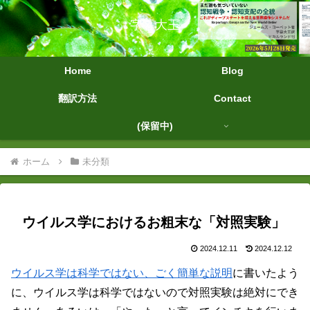
字幕大王
Home
Blog
翻訳方法
Contact
(保留中)
ホーム
未分類
ウイルス学におけるお粗末な「対照実験」
2024.12.11
2024.12.12
ウイルス学は科学ではない、ごく簡単な説明
に書いたよう
に、ウイルス学は科学ではないので対照実験は絶対にでき