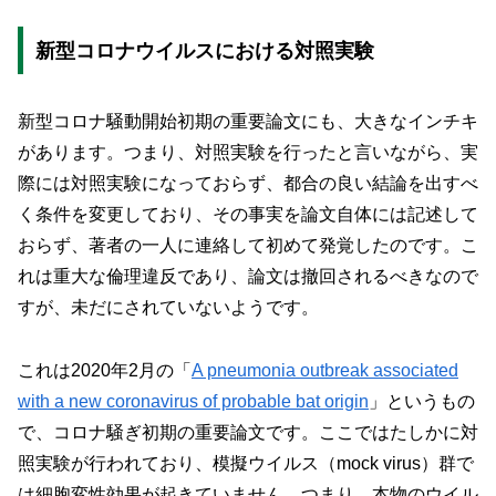
新型コロナウイルスにおける対照実験
新型コロナ騒動開始初期の重要論文にも、大きなインチキ
があります。つまり、対照実験を行ったと言いながら、実
際には対照実験になっておらず、都合の良い結論を出すべ
く条件を変更しており、その事実を論文自体には記述して
おらず、著者の一人に連絡して初めて発覚したのです。こ
れは重大な倫理違反であり、論文は撤回されるべきなので
すが、未だにされていないようです。
これは2020年2月の「
A pneumonia outbreak associated
with a new coronavirus of probable bat origin
」というもの
で、コロナ騒ぎ初期の重要論文です。ここではたしかに対
照実験が行われており、模擬ウイルス（mock virus）群で
は細胞変性効果が起きていません。つまり、本物のウイル