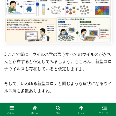
3.ここで仮に、ウイルス学の言うすべてのウイルスがきち
んと存在すると仮定してみましょう。もちろん、新型コロ
ナウイルスも存在していると仮定しますよ。
そして、いわゆる新型コロナと同じような症状になるウイ
ルス病も多数ありますね。
例えば、ある病人がいて、実際にはインフルエンザだとし
ましょう。しかし、この病人の体液からゲノム構築をすれ
メニュー
ホーム
検索
トップ
サイドバー