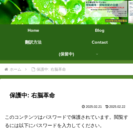
字幕大王
Home
Blog
翻訳方法
Contact
(保留中)
ホーム
保護中: 右脳革命
保護中: 右脳革命
2025.02.21
2025.02.22
このコンテンツはパスワードで保護されています。閲覧す
るには以下にパスワードを入力してください。