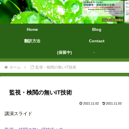
字幕大王
Home
Blog
翻訳方法
Contact
(保留中)
ホーム
監視・検閲の無いIT技術
監視・検閲の無いIT技術
2021.11.02
2021.11.03
講演スライド