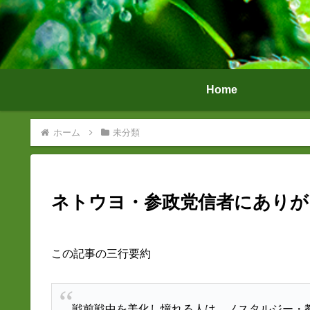
Home
ホーム
未分類
ネトウヨ・参政党信者にありが
この記事の三行要約
戦前戦中を美化し憧れる人は、ノスタルジー・