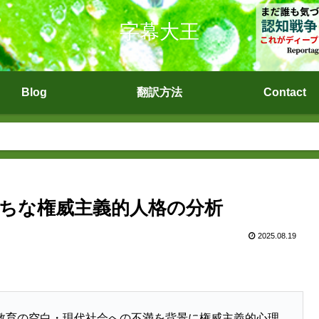
字幕大王
Blog
翻訳方法
Contact
ちな権威主義的人格の分析
2025.08.19
教育の空白・現代社会への不満を背景に権威主義的心理