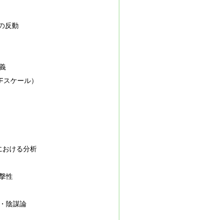
満の反動
義
Fスケール）
における分析
撃性
・陰謀論