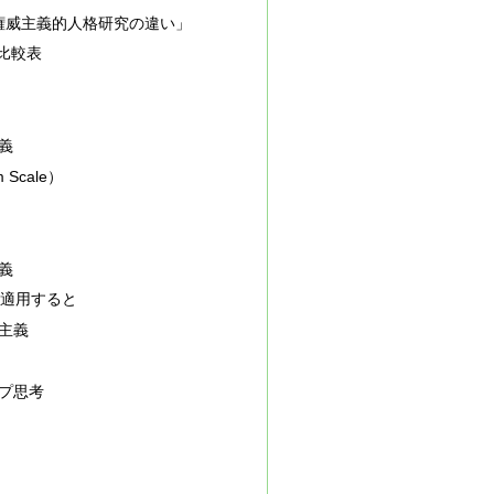
権威主義的人格研究の違い」
 比較表
義
 Scale）
義
に適用すると
主義
プ思考