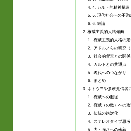
4. カルト的精神構造
5. 現代社会への不
6. 結論
権威主義的人格傾向
権威主義的人格の定
アドルノらの研究（
社会的背景との関係
カルトとの共通点
現代へのつながり
まとめ
ネトウヨや参政党信者
権威への服従
権威（の敵）への攻
伝統の絶対化
ステレオタイプ思考
力・強さへの執着