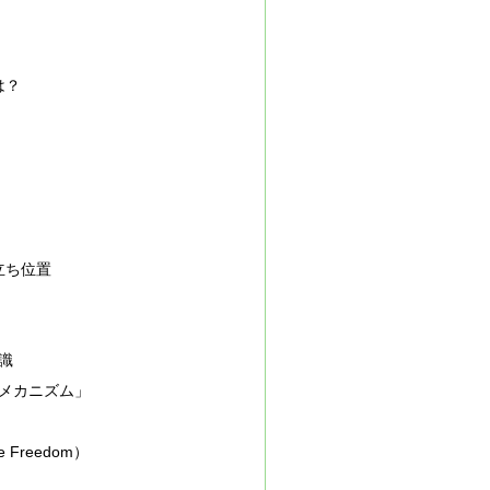
は？
立ち位置
識
メカニズム」
 Freedom）