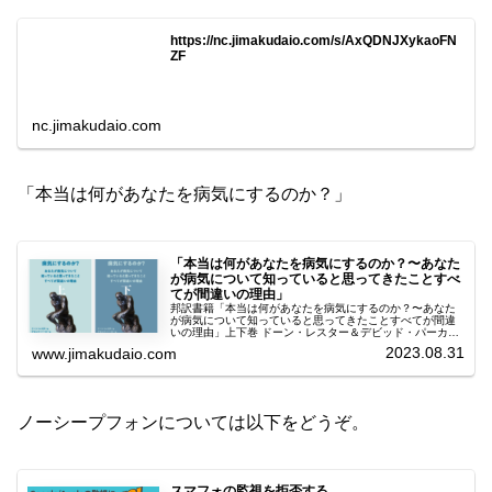
https://nc.jimakudaio.com/s/AxQDNJXykaoFN
ZF
nc.jimakudaio.com
「本当は何があなたを病気にするのか？」
「本当は何があなたを病気にするのか？〜あなた
が病気について知っていると思ってきたことすべ
てが間違いの理由」
邦訳書籍「本当は何があなたを病気にするのか？〜あなた
が病気について知っていると思ってきたことすべてが間違
いの理由」上下巻 ドーン・レスター＆デビッド・パーカー
著 字幕大王訳 中村篤史（ナカムラクリニック院長）推薦
2023.08.31
www.jimakudaio.com
ヒカルランド刊上巻上巻内容...
ノーシープフォンについては以下をどうぞ。
スマフォの監視を拒否する