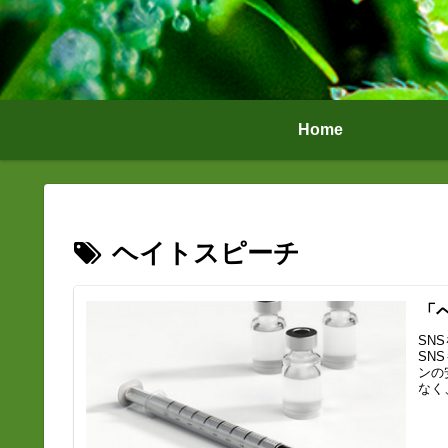
Home
ヘイトスピーチ
「
SN
SN
ンの
なく