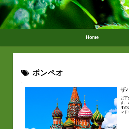
Home
ポンペオ
ザ
以下
す。
オの
マド