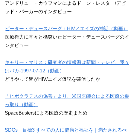
アンドリュー・カウフマンによるドーン・レスター/デビ
ッド・パーカーのインタビュー
ピーター・デュースバーグ：HIV／エイズの神話（動画）
医療権力に堂々と楯突いたピーター・デュースバーグのイ
ンタビュー
キャリー・マリス：研究者の情報源は新聞・テレビ、我々
はバカ-1997-07-12（動画）
どうやって皆がHIV/エイズ仮説を確信したか
「ヒポクラテスの偽善」より、米国医師会による医療の乗
っ取り（動画）
SpaceBustersによる医療の歴史まとめ
SDGs｜目標3 すべての人に健康と福祉を｜満たされるべ