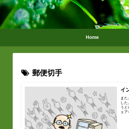
Home
郵便切手
イ
また
した
うと
ェア