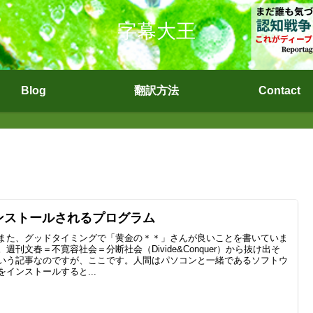
字幕大王
Blog
翻訳方法
Contact
ンストールされるプログラム
また、グッドタイミングで「黄金の＊＊」さんが良いことを書いていま
。週刊文春＝不寛容社会＝分断社会（Divide&Conquer）から抜け出そ
いう記事なのですが、ここです。人間はパソコンと一緒であるソフトウ
をインストールすると...