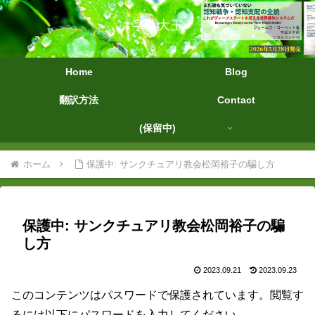
字幕大王
Home
Blog
翻訳方法
Contact
(保留中)
ホーム
保護中: サンクチュアリ教会松岡裕子の騙し方
保護中: サンクチュアリ教会松岡裕子の騙
し方
2023.09.21
2023.09.23
このコンテンツはパスワードで保護されています。閲覧す
るには以下にパスワードを入力してください。