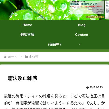
字幕大王
Home
Blog
翻訳方法
Contact
(保留中)
ホーム
未分類
憲法改正雑感
2017.06.23
最近の御用メディアの報道を見ると、まるで憲法改正の目
的が「自衛隊が違憲ではないようにするため」であり、か