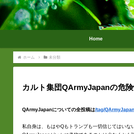
Home
ホーム
未分類
カルト集団QArmyJapanの危
QArmyJapanについての全投稿は
/tag/QArmyJapa
私自身は、もはやQもトランプも一切信じてはいな