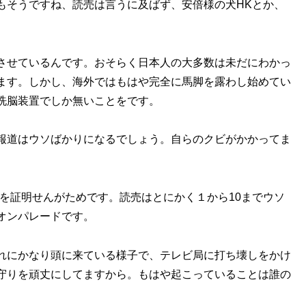
もそうですね、読売は言うに及ばず、安倍様の犬HKとか、
させているんです。おそらく日本人の大多数は未だにわかっ
ます。しかし、海外ではもはや完全に馬脚を露わし始めてい
洗脳装置でしか無いことをです。
報道はウソばかりになるでしょう。自らのクビがかかってま
を証明せんがためです。読売はとにかく１から10までウソ
オンパレードです。
れにかなり頭に来ている様子で、テレビ局に打ち壊しをかけ
守りを頑丈にしてますから。もはや起こっていることは誰の