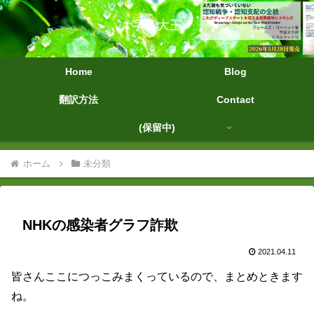
字幕大王
Home
Blog
翻訳方法
Contact
(保留中)
ホーム
未分類
NHKの感染者グラフ詐欺
2021.04.11
皆さんここにつっこみまくっているので、まとめときます
ね。