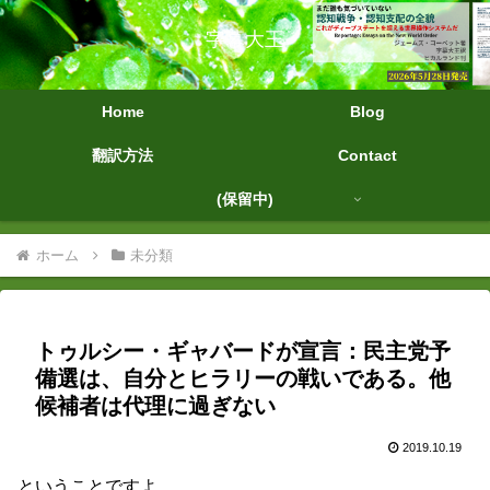
字幕大王
Home
Blog
翻訳方法
Contact
(保留中)
ホーム
未分類
トゥルシー・ギャバードが宣言：民主党予
備選は、自分とヒラリーの戦いである。他
候補者は代理に過ぎない
2019.10.19
ということですよ。