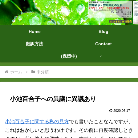
字幕大王
Home
Blog
翻訳方法
Contact
(保留中)
ホーム
未分類
小池百合子への異議に異議あり
2020.06.17
小池百合子に関する私の見方
でも書いたことなんですが、
これはおかしいと思うわけです。その前に再度確認しとき