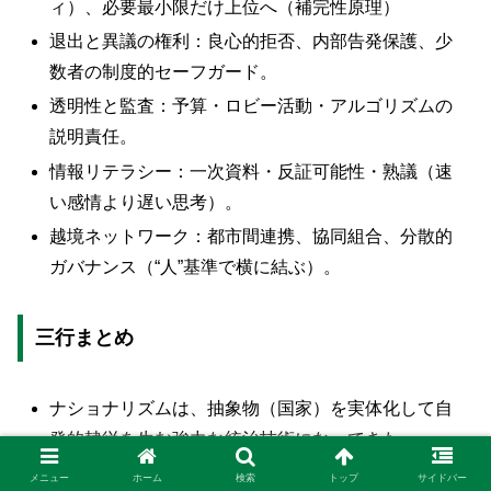
ィ）、必要最小限だけ上位へ（補完性原理）
退出と異議の権利：良心的拒否、内部告発保護、少
数者の制度的セーフガード。
透明性と監査：予算・ロビー活動・アルゴリズムの
説明責任。
情報リテラシー：一次資料・反証可能性・熟議（速
い感情より遅い思考）。
越境ネットワーク：都市間連携、協同組合、分散的
ガバナンス（“人”基準で横に結ぶ）。
三行まとめ
ナショナリズムは、抽象物（国家）を実体化して自
発的隷従を生む強力な統治技術になってきた。
人権を先に置き、国家を道具に格下げする設計（分
メニュー
ホーム
検索
トップ
サイドバー