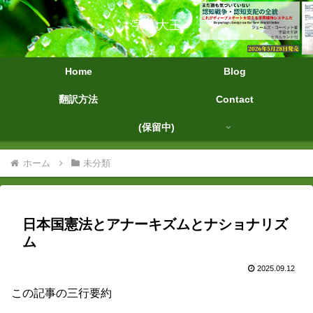
字幕大王
Home
Blog
翻訳方法
Contact
(保留中)
ホーム
未分類
日本国憲法とアナーキズムとナショナリズ
ム
2025.09.12
この記事の三行要約