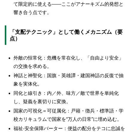
て限定的に使える――ここがアナーキズム的発想と
響き合う点です。
「支配テクニック」として働くメカニズム（要
点）
外敵の恒常化：危機を常在化し、「自由より安全」
の交換を求める。
神話と神聖化：国旗・英雄譚・建国神話の反復で抽
象を実体化。
同化と線引き：内／外、味方／敵で世界を単純化
し、疑義を裏切りに変換。
国家の可視化＝可従属化：戸籍・徴兵・標準語・学
校カリキュラムで国家を“万人の日常”に埋め込む。
福祉‐安全保障バーター：便益の配分をテコに忠誠を