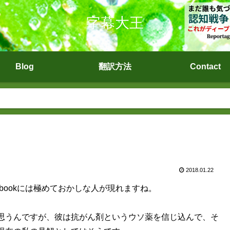
字幕大王
Blog
翻訳方法
Contact
2018.01.22
bookには極めておかしな人が現れますね。
思うんですが、彼は抗がん剤というウソ薬を信じ込んで、そ