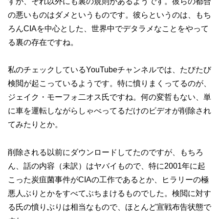
すが、それ以外にも裏の規則があるようです。彼らの都合
の悪いものはダメというものです。彼らというのは、もち
ろんCIAを中心とした、世界中でデタラメなことをやって
る裏の存在ですね。
私のチェックしているYouTubeチャンネルでは、たびたび
検閲が起こっているようです。特に憤りまくってるのが、
ジェイク・モーフォ二オス氏ですね。何の変哲もない、単
に車を運転しながらしゃべってるだけのビデオが削除され
てみたりとか。
削除される以前にダウンロードしてたのですが、もちろ
ん、話の内容（未訳）はヤバイもので、特に2001年に起
こった炭疽菌事件がCIAの工作であるとか、ヒラリーの極
悪人ぶりとかをすべてぶちまけるものでした。検閲に対す
る氏の憤りぶりは相当なもので、ほとんど宣戦布告状態で