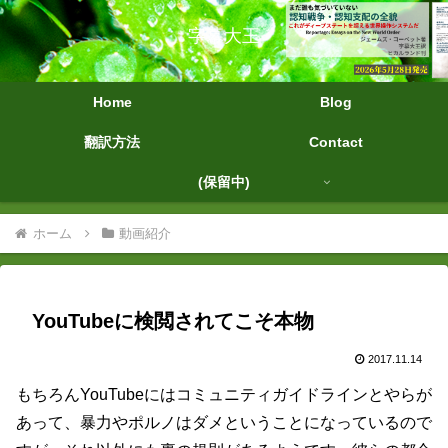
字幕大王
Home
Blog
翻訳方法
Contact
(保留中)
ホーム
動画紹介
YouTubeに検閲されてこそ本物
2017.11.14
もちろんYouTubeにはコミュニティガイドラインとやらが
あって、暴力やポルノはダメということになっているので