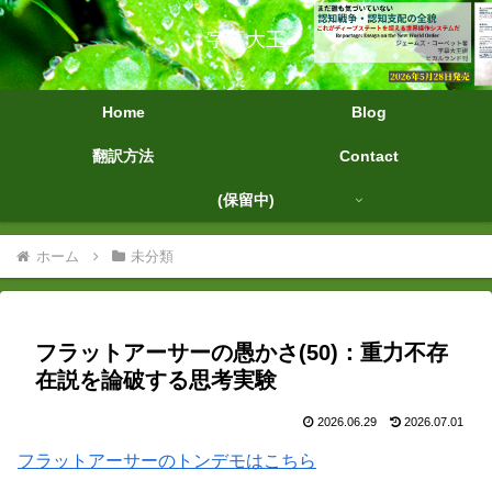
字幕大王
Home
Blog
翻訳方法
Contact
(保留中)
ホーム
未分類
フラットアーサーの愚かさ(50)：重力不存
在説を論破する思考実験
2026.06.29
2026.07.01
フラットアーサーのトンデモはこちら