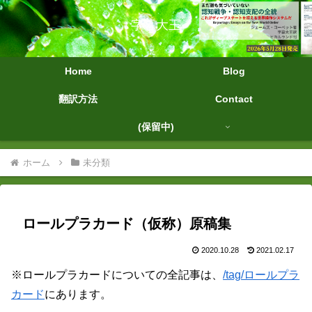
字幕大王
Home
Blog
翻訳方法
Contact
(保留中)
ホーム
未分類
ロールプラカード（仮称）原稿集
2020.10.28
2021.02.17
※ロールプラカードについての全記事は、
/tag/ロールプラ
カード
にあります。