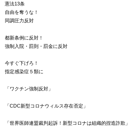
憲法13条
自由を奪うな！
同調圧力反対
都新条例に反対！
強制入院・罰則・罰金に反対
今すぐ下げろ！
指定感染症５類に
「ワクチン強制反対」
「CDC新型コロナウィルス存在否定」
「世界医師連盟裁判起訴！新型コロナは組織的捏造詐欺」