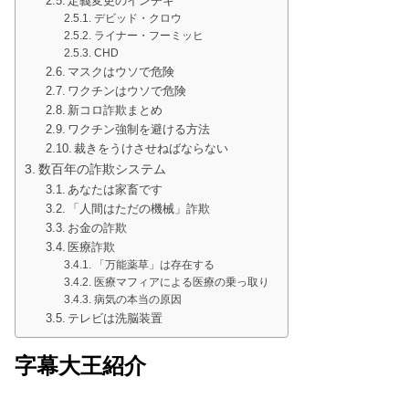
定義変更のインチキ
デビッド・クロウ
ライナー・フーミッヒ
CHD
マスクはウソで危険
ワクチンはウソで危険
新コロ詐欺まとめ
ワクチン強制を避ける方法
裁きをうけさせねばならない
数百年の詐欺システム
あなたは家畜です
「人間はただの機械」詐欺
お金の詐欺
医療詐欺
「万能薬草」は存在する
医療マフィアによる医療の乗っ取り
病気の本当の原因
テレビは洗脳装置
字幕大王紹介