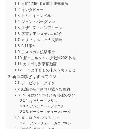
日航123便御巣鷹山墜落事故
インタビュー
トム・キャンベル
ジョン・バーグマン
スザンヌ・ハンフリーズ
字幕大王システムの紹介
カリフォルニア火災関連
9/11事件
ラスベガス銃撃事件
新ニュルンベルグ裁判2021詐欺
カテゴリ別字幕動画
日本と子どもの未来を考える会
新コロ騒ぎはすべてウソ
デービッド・アイク
結論から：新コロ騒ぎの目的
PCRはウソ/エイズも同様のウソ
キャリー・マリス
アンソニー・ファウチ
ピーター・デュースバーグ
新コロウイルスのウソ
アンドリュー・カウフマン