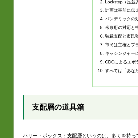
Lockstep（足
計画は事前に伝
パンデミックの
米政府の対応と
独裁支配と市民
市民は主権とプ
キッシンジャー
CDCによるエボ
すべては「あな
支配層の道具箱
ハリー・ボックス：支配層というのは、多くを持っ