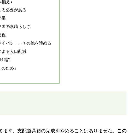
並み揃え）
える必要がある
効果
中国の素晴らしさ
監視
ライバシー、その他を諦める
による人口削減
ラ特許
たのため」
てます、支配道具箱の完成をやめることはありません。
この