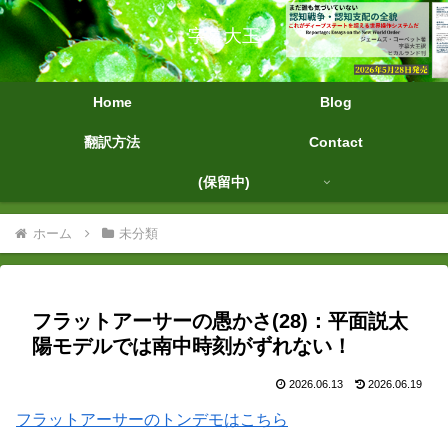
字幕大王
Home
Blog
翻訳方法
Contact
(保留中)
ホーム
未分類
フラットアーサーの愚かさ(28)：平面説太
陽モデルでは南中時刻がずれない！
2026.06.13
2026.06.19
フラットアーサーのトンデモはこちら