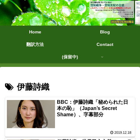
字幕大王
Home
Blog
翻訳方法
Contact
(保留中)
伊藤詩織
BBC：伊藤詩織「秘められた日
本の恥」（Japan’s Secret
Shame）、字幕部分
2019.12.18