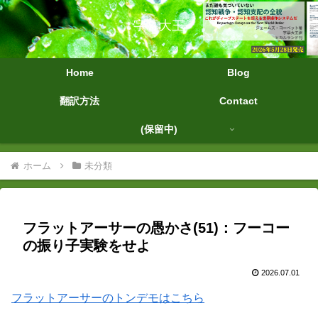
字幕大王
Home
Blog
翻訳方法
Contact
(保留中)
ホーム
未分類
フラットアーサーの愚かさ(51)：フーコー
の振り子実験をせよ
2026.07.01
フラットアーサーのトンデモはこちら