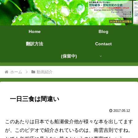
字幕大王
Home
Blog
翻訳方法
Contact
(保留中)
ホーム
動画紹介
一日三食は間違い
2017.05.12
このあたりは日本でも船瀬俊介他が様々な本を出してます
が、このビデオで紹介されているのは、南雲吉則ですね。