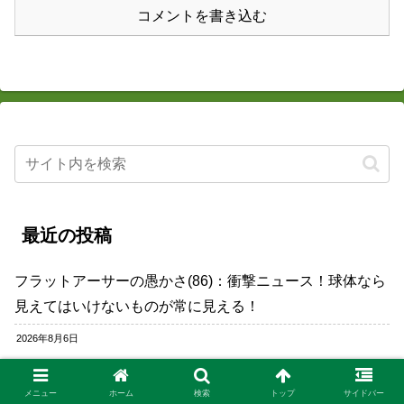
コメントを書き込む
最近の投稿
フラットアーサーの愚かさ(86)：衝撃ニュース！球体なら
見えてはいけないものが常に見える！
2026年8月6日
フラットアーサーの愚かさ(85)：再度、太陽が沈むはずが
ない！
メニュー
ホーム
検索
トップ
サイドバー