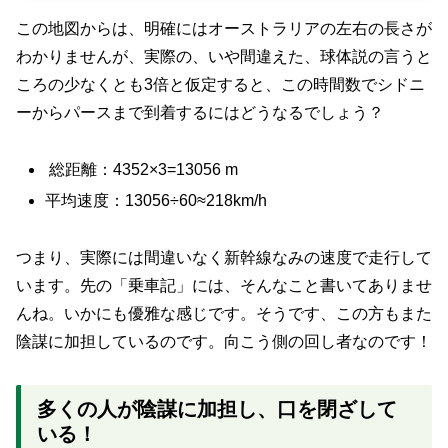
この地図からは、明確にはオーストラリアの左右の長さが
わかりませんが、実際の、いや間違えた、球体説の言うと
ころの少なくとも3倍と仮定すると、この時間数でシドニ
ーからパースまで到着するにはどうなるでしょう？
総距離：
4352
×
3
=
13056
m
平均速度：13056
÷
60
≈
218km/h
つまり、実際には間違いなく新幹線なみの速度で走行して
います。先の「乗車記」には、そんなこと書いてありませ
んね。いかにも優雅な感じです。そうです、この方もまた
陰謀に加担しているのです。向こう側の回し者なのです！
多くの人が陰謀に加担し、口を閉ざして
いる！