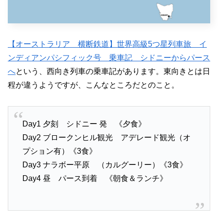
【オーストラリア 横断鉄道】世界高級5つ星列車旅 イ
ンディアンパシフィック号 乗車記 シドニーからパース
へ
という、西向き列車の乗車記があります。東向きとは日
程が違うようですが、こんなところだとのこと。
Day1 夕刻 シドニー 発 《夕食》
Day2 ブロークンヒル観光 アデレード観光（オ
プション有）《3食》
Day3 ナラボー平原 （カルグーリー）《3食》
Day4 昼 パース到着 《朝食＆ランチ》