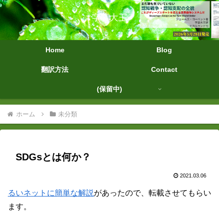
字幕大王
Home
Blog
翻訳方法
Contact
(保留中)
ホーム
未分類
SDGsとは何か？
2021.03.06
るいネットに簡単な解説
があったので、転載させてもらい
ます。