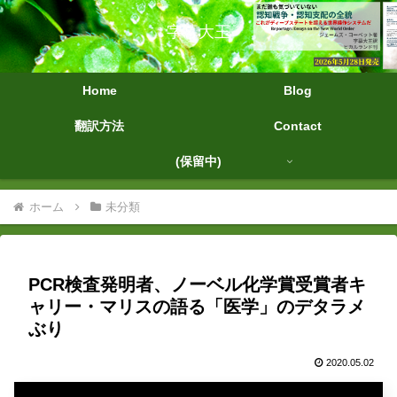
字幕大王
Home
Blog
翻訳方法
Contact
(保留中)
ホーム
未分類
PCR検査発明者、ノーベル化学賞受賞者キ
ャリー・マリスの語る「医学」のデタラメ
ぶり
2020.05.02