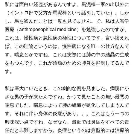
私には面白い経歴があるんですよ、馬泥棒一家の出以外に
（イントロ部で父方が馬泥棒という話をしていた）。しか
し、馬を盗んだことは一度も見てません。で、私は人智学
医療（anthroposophical medicine）を勉強したのですが、
これは、慢性病と急性病の極性についてです。言い換えれ
ば、この理論というのは、慢性病になる唯一の仕方なんで
す。喘息とかですね。これは実際には肺の中の結晶の生成
をもつんです、これが治癒のための肺炎を抑制してるんで
す。
私は医大にいたとき、この劇的な例を見ました。病院に小
さな男の子が来たんですね。かつて見たことの無い最悪の
喘息でした。喘息によって肺の組織が硬化してしまうんで
す。それに伴い身体の炎症があり。。。これはもう一つの
興味深い点ですね、なぜなら、最近では炎症をすべての責
任だと非難しますから。炎症というのは典型的には治療的