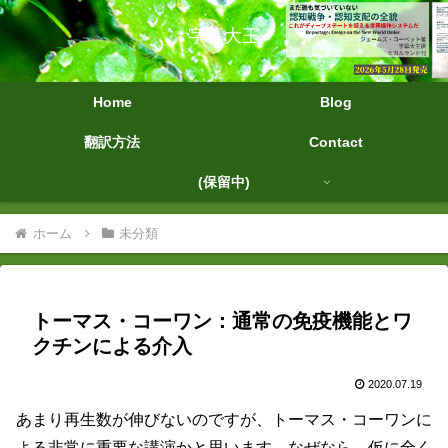
字幕大王
Home
Blog
翻訳方法
Contact
(保留中)
ホーム
未分類
トーマス・コーワン：通常の免疫機能とワ
クチンによる介入
2020.07.19
あまり再生数が伸びないのですが、トーマス・コーワンに
よる非常に重要な講演かと思います。なぜなら、仮に全く