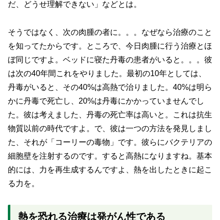
だ、どうせ理解できない」などとは。
そうではなく、次の肉腫の者に。。。なぜなら治療のこと
を知ってたからです。ところで、今日肉腫に行う治療とほ
ぼ同じですよ。ベッドに寝た丹毒の患者がいると。。。彼
は次の40年間これをやりました。最初の10年としては、
丹毒がいると、その40%は高熱で治りました。40%は明ら
かに丹毒で死亡し、20%は丹毒にかかっていませんでし
た。彼は考えました、丹毒の死亡率は高いと。これは抗生
物質以前の時代ですよ。で、彼は一つの方法を発見しまし
た、それが「コーリーの毒物」です。彼らにバクテリアの
細胞壁を注射するのです。すると高熱になりますね。基本
的には、力を再生成するんですよ、熱を出したときに起こ
る力を。
熱を恐れる治療は発がん性である