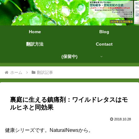
字幕大王
Home
Blog
翻訳方法
Contact
(保留中)
ホーム
翻訳記事
裏庭に生える鎮痛剤：ワイルドレタスはモ
ルヒネと同効果
2018.10.28
健康シリーズです。NaturalNewsから。