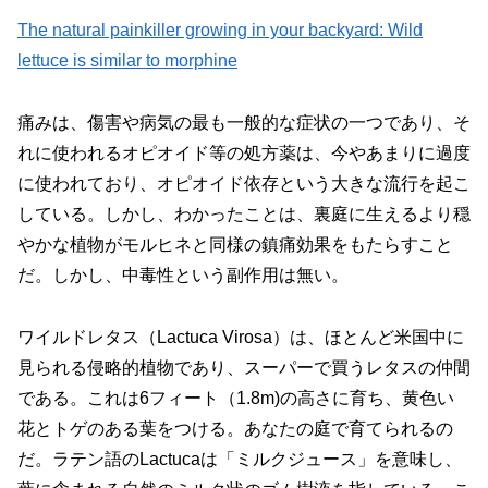
The natural painkiller growing in your backyard: Wild
lettuce is similar to morphine
痛みは、傷害や病気の最も一般的な症状の一つであり、そ
れに使われるオピオイド等の処方薬は、今やあまりに過度
に使われており、オピオイド依存という大きな流行を起こ
している。しかし、わかったことは、裏庭に生えるより穏
やかな植物がモルヒネと同様の鎮痛効果をもたらすこと
だ。しかし、中毒性という副作用は無い。
ワイルドレタス（Lactuca Virosa）は、ほとんど米国中に
見られる侵略的植物であり、スーパーで買うレタスの仲間
である。これは6フィート（1.8m)の高さに育ち、黄色い
花とトゲのある葉をつける。あなたの庭で育てられるの
だ。ラテン語のLactucaは「ミルクジュース」を意味し、